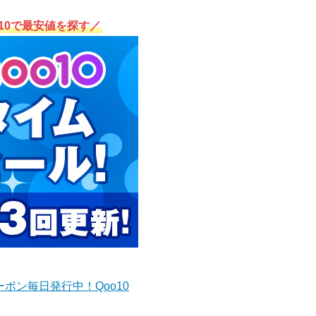
o10で最安値を探す／
ポン毎日発行中！Qoo10