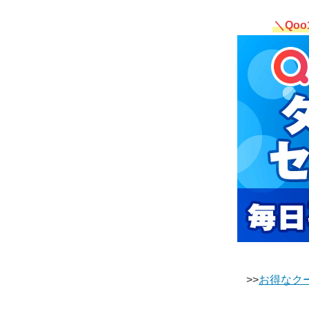
＼Qo
>>
お得なクー