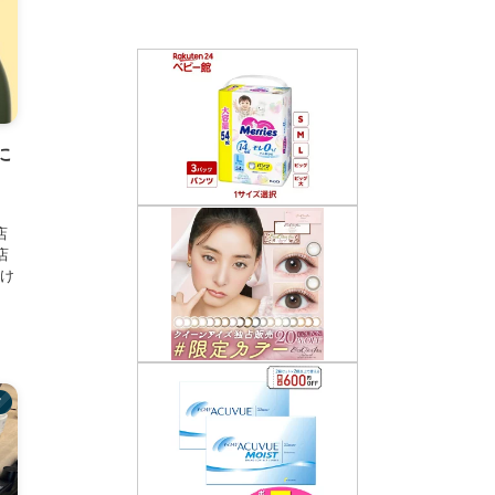
に
店
店
け
メ