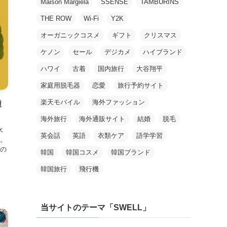
Maison Margiela
SSENSE
TAMBURINS
THE ROW
Wi-Fi
Y2K
オーガニックコスメ
ギフト
クリスマス
ケノン
セール
デジカメ
ハイブランド
ハワイ
古着
国内旅行
大谷翔平
家庭用脱毛器
恋愛
旅行予約サイト
楽天モバイル
海外ファッション
種
海外旅行
海外通販サイト
結婚
脱毛
水
英会話
英語
衣類ケア
語学学習
。
の
韓国
韓国コスメ
韓国ブランド
韓国旅行
飛行機
当サイトのテーマ「SWELL」
メ