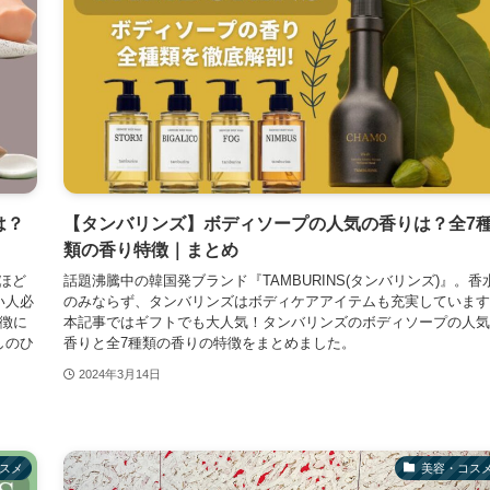
は？
【タンバリンズ】ボディソープの人気の香りは？全7
類の香り特徴｜まとめ
るほど
話題沸騰中の韓国発ブランド『TAMBURINS(タンバリンズ)』。香
い人必
のみならず、タンバリンズはボディケアアイテムも充実しています
徴に
本記事ではギフトでも大人気！タンバリンズのボディソープの人気
しのひ
香りと全7種類の香りの特徴をまとめました。
2024年3月14日
スメ
美容・コス