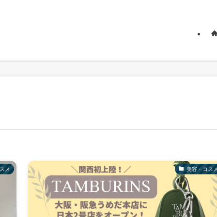
スメ
美容・コス