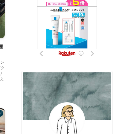
種
リン
ドク
り
え
ン