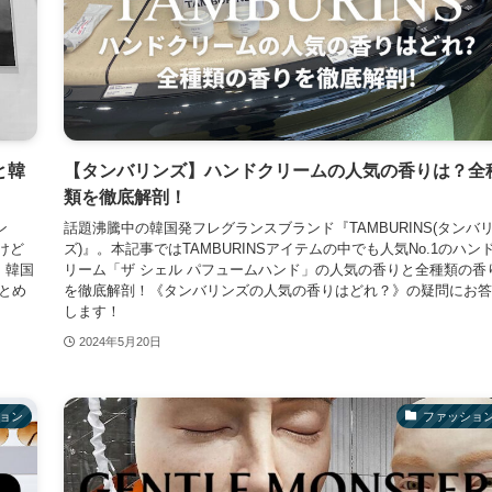
と韓
【タンバリンズ】ハンドクリームの人気の香りは？全
類を徹底解剖！
ン
話題沸騰中の韓国発フレグランスブランド『TAMBURINS(タンバ
けど
ズ)』。本記事ではTAMBURINSアイテムの中でも人気No.1のハン
、韓国
リーム「ザ シェル パフュームハンド」の人気の香りと全種類の香
まとめ
を徹底解剖！《タンバリンズの人気の香りはどれ？》の疑問にお答
します！
2024年5月20日
ョン
ファッショ