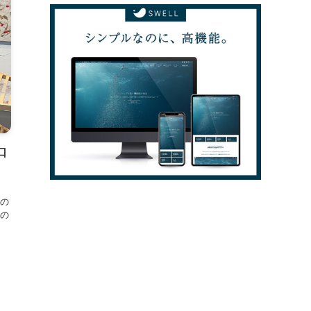
口
の
の