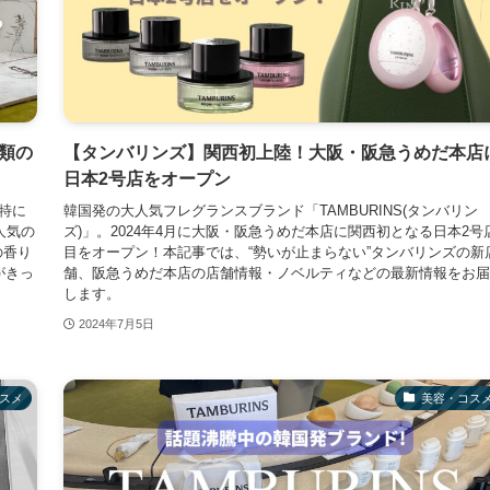
類の
【タンバリンズ】関西初上陸！大阪・阪急うめだ本店
日本2号店をオープン
は特に
韓国発の大人気フレグランスブランド「TAMBURINS(タンバリン
人気の
ズ)」。2024年4月に大阪・阪急うめだ本店に関西初となる日本2号
の香り
目をオープン！本記事では、“勢いが止まらない”タンバリンズの新
がきっ
舗、阪急うめだ本店の店舗情報・ノベルティなどの最新情報をお届
します。
2024年7月5日
スメ
美容・コス