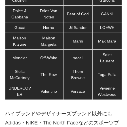
Cucinelli
Garcons
Dolce &
Dries Van
Fear of God
GANNI
Gabbana
Noten
Gucci
Herno
Jil Sander
LOEWE
Maison
Maison
Marni
Max Mara
Kitsune
Margiela
Saint
Moncler
Off-White
sacai
Laurent
Stella
Thom
The Row
Toga Pulla
McCartney
Browne
UNDERCOV
Vivienne
Valentino
Versace
ER
Westwood
ハイブランドやデザイナーズブランド以外にも
Adidas・NIKE・The North Faceなどのスポーツブ